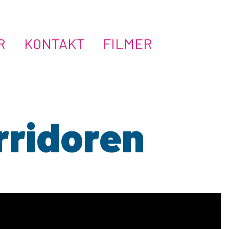
Hoppa
R
KONTAKT
FILMER
till
innehåll
rridoren