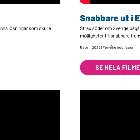
Snabbare ut i 
inns lösningar som skulle
Strax söder om Sverige pågå
möjligheter till snabbare tr
5 april, 2022 | Per-Åke Adolfsson
SE HELA FILM