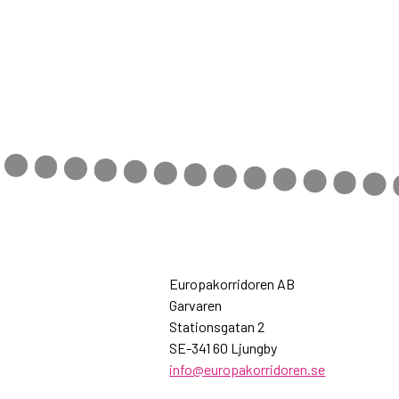
Europakorridoren AB
Garvaren
Stationsgatan 2
SE-341 60 Ljungby
info@europakorridoren.se