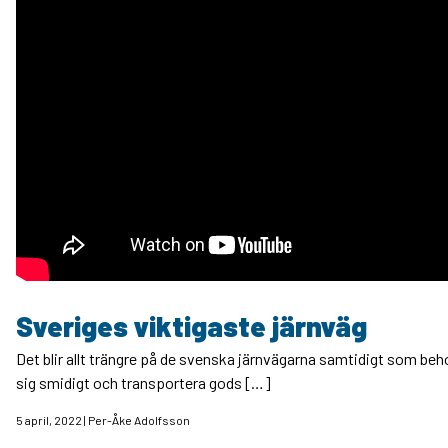
Sveriges viktigaste järnväg
Det blir allt trängre på de svenska järnvägarna samtidigt som beh
sig smidigt och transportera gods […]
5 april, 2022 | Per-Åke Adolfsson