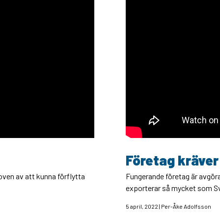
Företag kräve
oven av att kunna förflytta
Fungerande företag är avgöra
exporterar så mycket som S
5 april, 2022 | Per-Åke Adolfsson