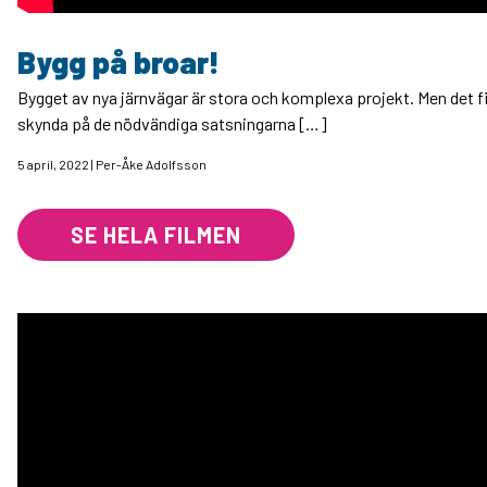
Bygg på broar!
Bygget av nya järnvägar är stora och komplexa projekt. Men det f
skynda på de nödvändiga satsningarna […]
5 april, 2022 | Per-Åke Adolfsson
SE HELA FILMEN